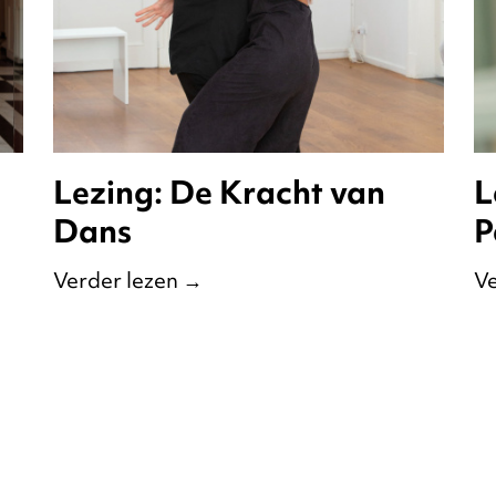
Lezing: De Kracht van
L
Dans
P
Verder lezen
→
Ve