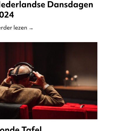
ederlandse Dansdagen
024
rder lezen
→
onde Tafel