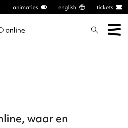
animaties
toggle_on
english
language
tickets
confirmation_number
D online
line, waar en