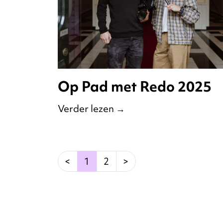
Op Pad met Redo 2025
Verder lezen
→
(current)
<
1
2
>