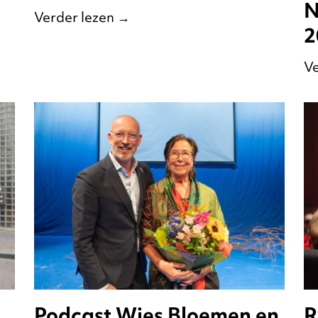
N
Verder lezen
→
2
Ve
Podcast Wies Bloemen en
R