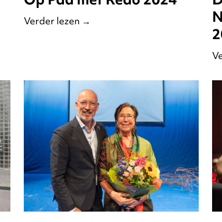
N
Verder lezen
→
2
Ve