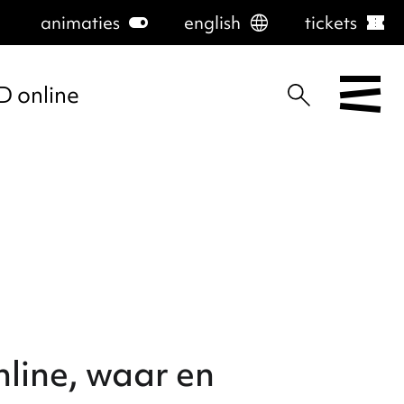
animaties
toggle_on
english
language
tickets
confirmation_number
D online
line, waar en