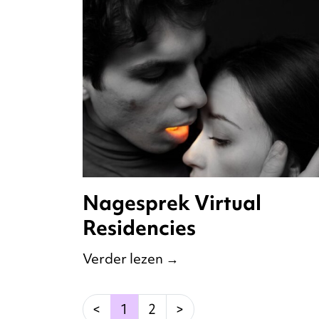
Nagesprek Virtual
Residencies
Verder lezen
→
(current)
<
1
2
>