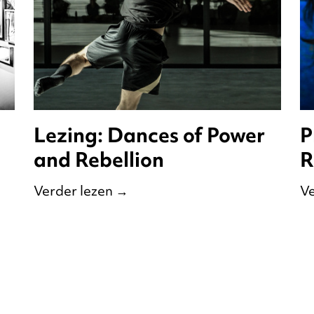
Lezing: Dances of Power
P
and Rebellion
R
Verder lezen
→
Ve