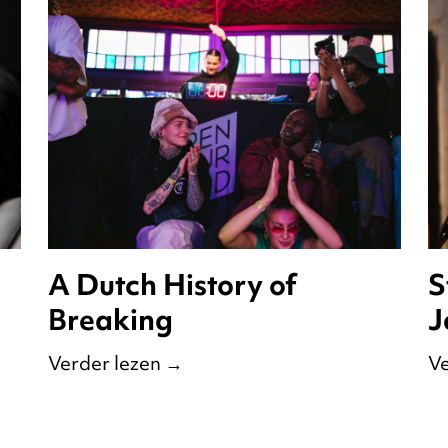
A Dutch History of
S
Breaking
J
Verder lezen
→
Ve