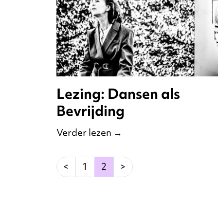
Lezing: Dansen als
Bevrijding
Verder lezen
→
(current)
<
1
2
>