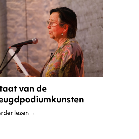
taat van de
eugdpodiumkunsten
rder lezen
→