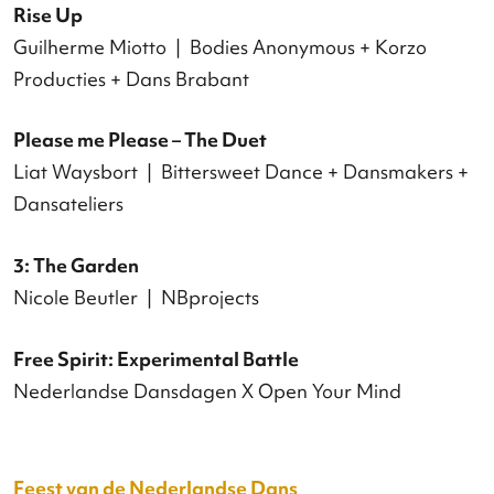
Inside Out
Conny Janssen | Conny Janssen Danst
Algemeen
Senses
Loïc Perela | Dansteliers
Field
Tabea Martin
RE/turn
Piet Rogie | Rogie CS