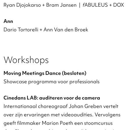
de pop-up store bij Mosae Forum.
Kalpana Raghuraman + Anna Emilianova
Dario Tortorelli + Veerle Sanders
Amos Ben-Tal + Sam Eggenhuizen
Dans in de Bijenkorf
Conny Janssen Danst
Jonge Honden
Jamsessie van Intro in Situ en de dansers van
Danstheater AYA
Samen