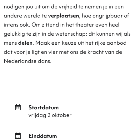
Home
dansMuseum
Archief
ND 2015
Nederlandse
Dansdagen 2015