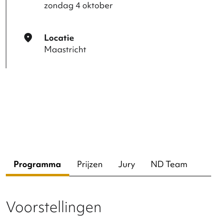
Tijdens deze editie van de Nederlandse Dansd
kun je jezelf laten verrassen door de bijzondere
werken van de nieuwe generatie choreografen 
genieten van sterke choreografieën van de
gevestigde choreografen en gezelschappen. A
jou de vrijheid om de Nederlandse dans in al zijn
variëteit en verschillende definities van schoonh
te ontdekken.
Aan jou de vrijheid om tijdens het festival publiék
worden. Om samen te komen met andere mense
met al die andere individuen gezamenlijk een