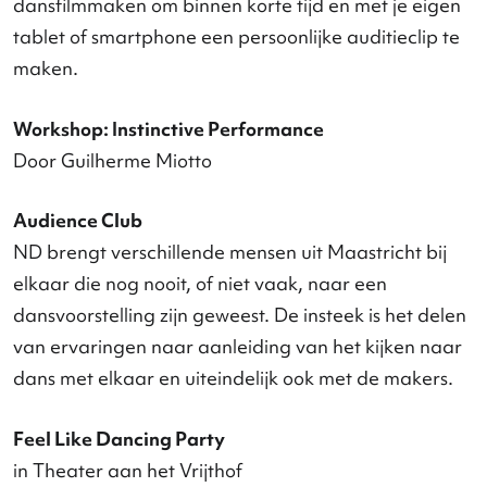
Een intieme solo en duet die gedanst worden voor
stervenden en hun verzorgenden om zo een ander
soort gesprek tussen deze partijen te faciliteren.
Conny Janssen
Dansschool Voorstellingen
Schoolvoorstellingen Jubel (voor middelbare
schoolklassen)
Door Danstheater AYA
De Parade: 'Waar Maastrichtenaren bewegen'
Jan van Opstal | Dans Compagnie Limburg + To