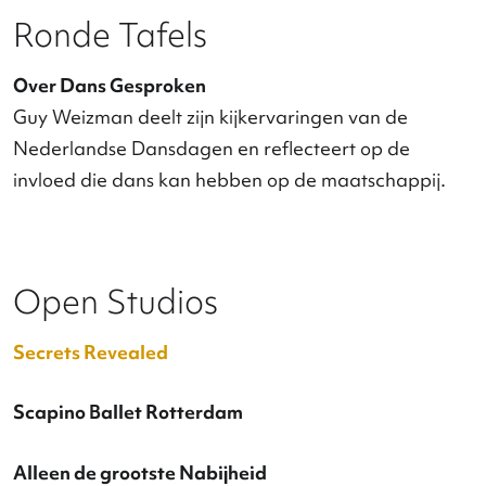
Itamar Serussi | Scapino Ballet Rotterdam
Op Locatie
Welkom in de buitenwereld (in de vloeistofauto b
de brandweer)
Anja Reinhardt + Yuri Bongers | Vloeistof
Distinguished Dreams #2
Dans ontmoet een compleet andere discipline. ND
Opera Zuid vroegen drie choreografen/dansers en
drie klassiek geschoolde zangers om in duo's twee
korte, eigenzinnige performances te maken. Te zie