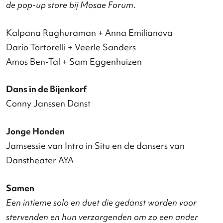
Liat Waysbort | Bittersweet Dance + Dansmaker
Dansateliers
3: The Garden
Nicole Beutler | NBprojects
Free Spirit: Experimental Battle
Nederlandse Dansdagen X Open Your Mind
Feest van de Nederlandse Dans
Canto Ostinato
Lucinda Childs | Introdans