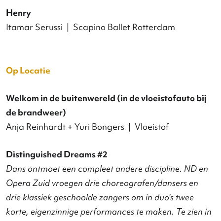
Jan Martens
Diapositief
Joost Vrouenraets | GOTRA
Gezien Giacometti
Beppie Blankert | Buppie Blankert Dansconcert
Nieuw Amsterdams Peil
Rise Up
Guilherme Miotto | Bodies Anonymous + Korzo
Producties + Dans Brabant
Please me Please – The Duet