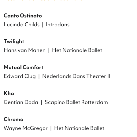
Mum’s the Word
Cecilia Moisio | Dansmakers Amsterdam
Jubel: Bronsttijd | Har(t)nas | This is the End
Alida Dors + Giulio D’Anna + Cecilia Moisio
| Danstheater AYA
Exhausting Space
Iván Pérez | Korzo Producties
Higher
Michele Rizzo | Frascati Producties + ICKamste
Ode to the Attempt