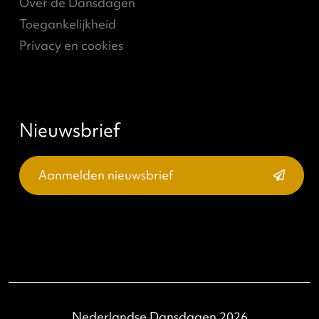
Actueel
ND Online
Nieuws
Vacatures
Meedoen en steunen
Professionals
Partners
Support