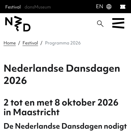
language
EN
Festival
dansMuseum
Sla menu over
Ga direct naar hoofdnavigatie
Ga direct naar footer
Home
Festival
Programma 2026
Nederlandse Dansdage
2026
2 tot en met 8 oktober 202
in Maastricht