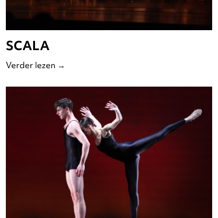
SCALA
Verder lezen
→