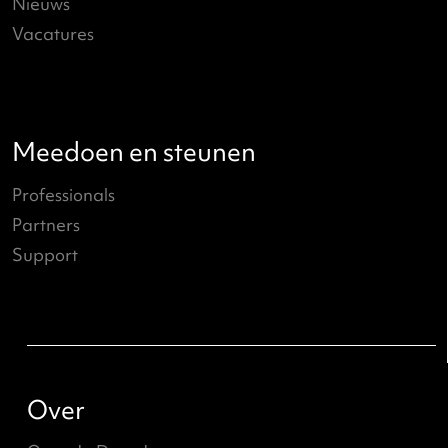
Open Podium
Verder lezen
→