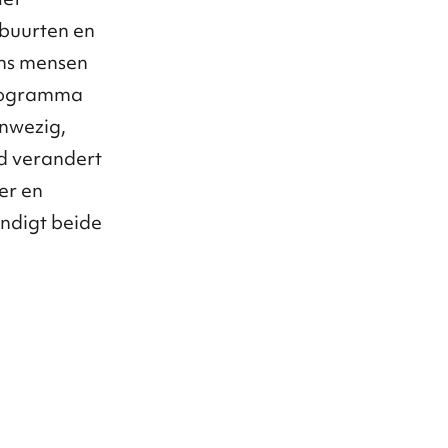
 buurten en
ns mensen
programma
anwezig,
d verandert
er en
ndigt beide