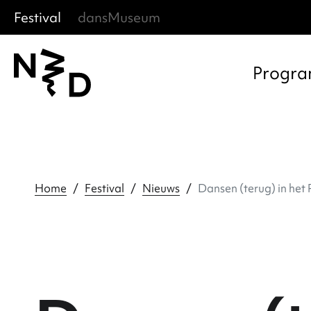
Festival
dansMuseum
Sla menu over
Ga direct naar hoofdnavigatie
Ga direct naar footer
Progr
Home
Festival
Nieuws
Dansen (terug) in het 