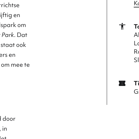
K
richtse
jftig en
dspark om
accessibility
T
Al
 Park
. Dat
L
staat ook
R
ers en
S
m om mee te
confirmation_number
T
G
d door
 in
Het