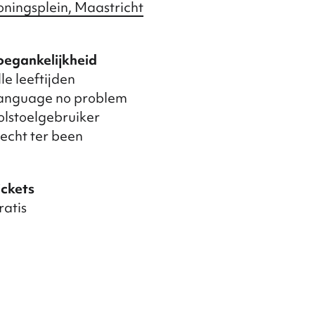
oningsplein, Maastricht
oegankelijkheid
le leeftijden
anguage no problem
olstoelgebruiker
lecht ter been
ickets
ratis