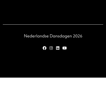
What's going on?
ND Online
News
Job openings
Join & Support
Professionals
Partners