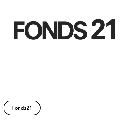
Cultuurloket DigitALL