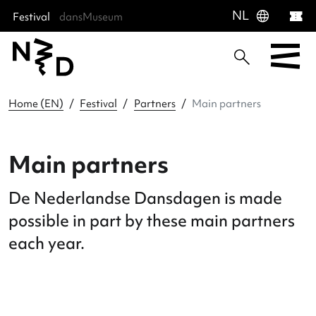
language
NL
Festival
dansMuseum
Sla menu over
Ga direct naar hoofdnavigatie
Ga direct naar footer
Home (EN)
Festival
Partners
Main partners
Main partners
De Nederlandse Dansdagen is made
possible in part by these main partne
each year.