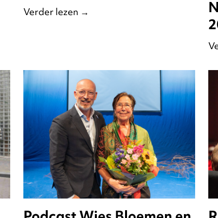
N
Verder lezen
→
2
Ve
Podcast Wies Bloemen en
R