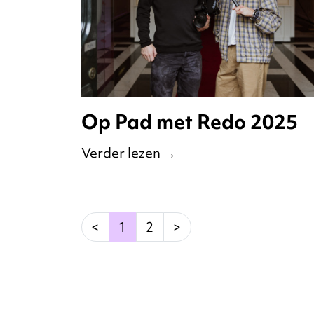
Op Pad met Redo 2025
Verder lezen
→
(current)
<
1
2
>