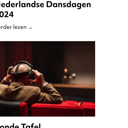
ederlandse Dansdagen
024
rder lezen
→
onde Tafel