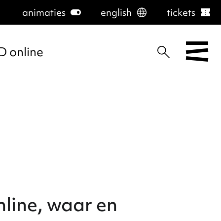
animaties
toggle_on
english
language
tickets
confirmation_number
D online
line, waar en