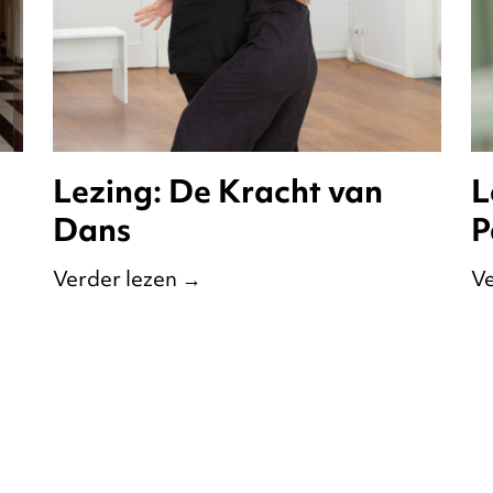
Lezing: De Kracht van
L
Dans
P
Verder lezen
→
Ve